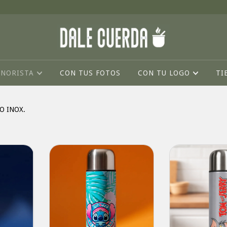
INORISTA
CON TUS FOTOS
CON TU LOGO
TI
O INOX.