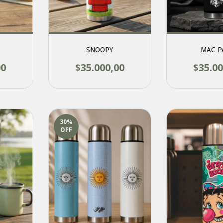
SNOOPY
MAC P
00
$35.000,00
$35.00
30
%
OFF