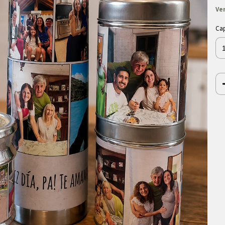
Ve
Ca