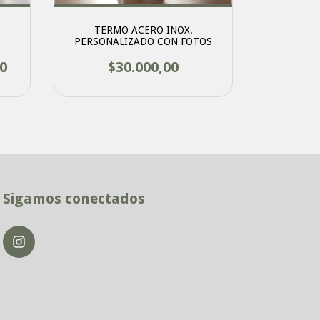
TERMO ACERO INOX.
EQUIPO M
PERSONALIZADO CON FOTOS
PE
00
$30.000,00
$
Sigamos conectados