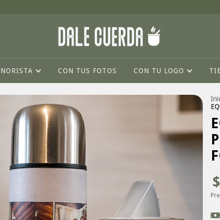
INORISTA
CON TUS FOTOS
CON TU LOGO
TI
Ini
EQ
E
P
F
$
Pre